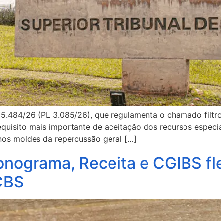
15.484/26 (PL 3.085/26), que regulamenta o chamado filtro
requisito mais importante de aceitação dos recursos especi
nos moldes da repercussão geral […]
onograma, Receita e CGIBS fle
 CBS