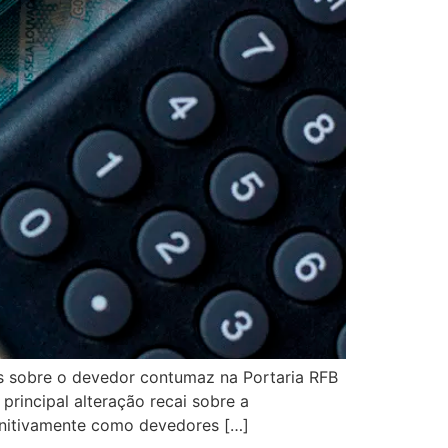
is sobre o devedor contumaz na Portaria RFB
rincipal alteração recai sobre a
finitivamente como devedores […]