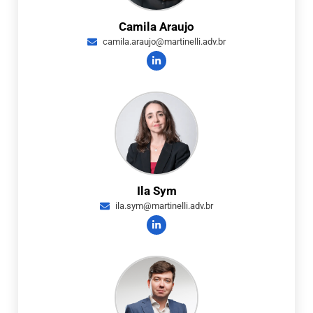
Camila Araujo
camila.araujo@martinelli.adv.br
Ila Sym
ila.sym@martinelli.adv.br