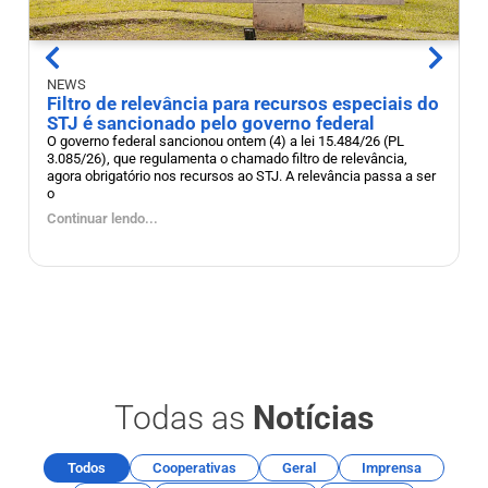
N
NEWS
A
Filtro de relevância para recursos especiais do
C
STJ é sancionado pelo governo federal
d
O governo federal sancionou ontem (4) a lei 15.484/26 (PL
3.085/26), que regulamenta o chamado filtro de relevância,
A
agora obrigatório nos recursos ao STJ. A relevância passa a ser
n
o
p
Continuar lendo...
C
Todas as
Notícias
Todos
Cooperativas
Geral
Imprensa