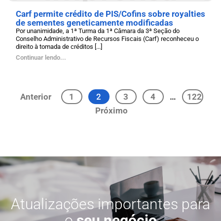
Carf permite crédito de PIS/Cofins sobre royalties
de sementes geneticamente modificadas
Por unanimidade, a 1ª Turma da 1ª Câmara da 3ª Seção do
Conselho Administrativo de Recursos Fiscais (Carf) reconheceu o
direito à tomada de créditos [...]
Continuar lendo...
Anterior
1
2
3
4
…
122
Próximo
Atualizações importantes para
o
seu negócio