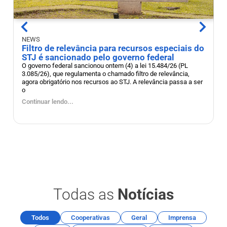
N
NEWS
A
Filtro de relevância para recursos especiais do
C
STJ é sancionado pelo governo federal
d
O governo federal sancionou ontem (4) a lei 15.484/26 (PL
3.085/26), que regulamenta o chamado filtro de relevância,
A
agora obrigatório nos recursos ao STJ. A relevância passa a ser
n
o
p
Continuar lendo...
C
Todas as
Notícias
Todos
Cooperativas
Geral
Imprensa