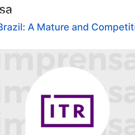
sa
obre Nós
Profissionais
Áreas de Atuação
Update
 Brazil: A Mature and Competi