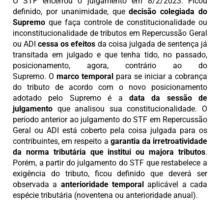
O STF encerrou o julgamento em 8/2/2023. Ficou
definido, por unanimidade, que
decisão colegiada do
Supremo
que faça controle de constitucionalidade ou
inconstitucionalidade de tributos em Repercussão Geral
ou ADI
cessa os efeitos
da coisa julgada de sentença já
transitada em julgado e que tenha tido, no passado,
posicionamento, agora, contrário ao do
Supremo. O
marco temporal
para se iniciar a cobrança
do tributo de acordo com o novo posicionamento
adotado pelo Supremo é a
data da sessão de
julgamento
que analisou sua constitucionalidade. O
período anterior ao julgamento do STF em Repercussão
Geral ou ADI está coberto pela coisa julgada para os
contribuintes, em respeito a
garantia da irretroatividade
da norma tributária que institui ou majora tributos
.
Porém, a partir do julgamento do STF que restabelece a
exigência do tributo, ficou definido que deverá ser
observada a
anterioridade temporal
aplicável a cada
espécie tributária (noventena ou anterioridade anual).