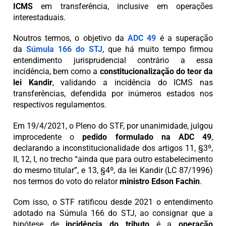
ICMS
em transferência, inclusive em operações
interestaduais.
Noutros termos, o objetivo da
ADC 49
é a superação
da
Súmula 166 do STJ
, que há muito tempo firmou
entendimento jurisprudencial contrário a essa
incidência, bem como a
constitucionalização do teor da
lei Kandir
, validando a incidência do ICMS nas
transferências, defendida por inúmeros estados nos
respectivos regulamentos.
Em 19/4/2021, o Pleno do STF, por unanimidade, julgou
improcedente o
pedido formulado na ADC 49
,
declarando a inconstitucionalidade dos artigos 11, §3º,
II, 12, I, no trecho “ainda que para outro estabelecimento
do mesmo titular”, e 13, §4º, da lei Kandir (LC 87/1996)
nos termos do voto do relator
ministro Edson Fachin
.
Com isso, o STF ratificou desde 2021 o entendimento
adotado na Súmula 166 do STJ, ao consignar que a
hipótese de
incidência do tributo
é a
operação