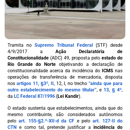
Tramita no
Supremo Tribunal Federal
(STF) desde
4/9/2017 a
Ação Declaratória de
Constitucionalidade
(ADC) 49, proposta pelo
estado do
Rio Grande do Norte
objetivando a declaração de
constitucionalidade acerca da incidência do
ICMS
nas
operações de transferência de mercadoria, disposta
nos
artigos 11, §3º, II
, 12, I, no trecho
“ainda que para
outro estabelecimento do mesmo titular”
, e
13, § 4º
,
da
LC Federal 87/1996
(
Lei Kandir
).
O estado sustenta que estabelecimentos, ainda que do
mesmo contribuinte, são considerados autônomos
pelo
art. 155-§2.º-XII-d da CF
e pelo
art. 127-II do
CTN
e como tal, pretende justificar a
incidência do