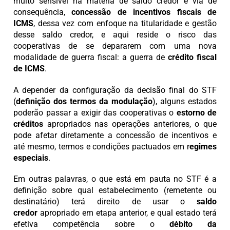
muito sensível na matéria de saldo credor e via de
consequência,
concessão de incentivos fiscais de
ICMS
, dessa vez com enfoque na titularidade e gestão
desse saldo credor, e aqui reside o risco das
cooperativas de se depararem com uma nova
modalidade de guerra fiscal: a guerra de
crédito fiscal
de ICMS
.
A depender da configuração da decisão final do STF
(
definição dos termos da modulação
), alguns estados
poderão passar a exigir das cooperativas o
estorno de
créditos
apropriados nas operações anteriores, o que
pode afetar diretamente a concessão de incentivos e
até mesmo, termos e condições pactuados em r
egimes
especiais
.
Em outras palavras, o que está em pauta no STF é a
definição sobre qual estabelecimento (remetente ou
destinatário) terá direito de usar o
saldo
credor
apropriado em etapa anterior, e qual estado terá
efetiva competência sobre o
débito da