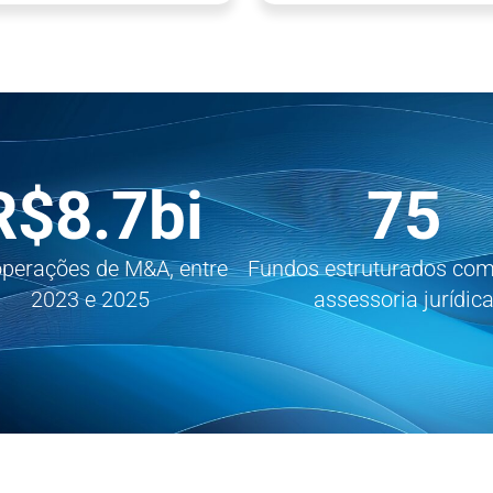
R$
8.7
bi
75
perações de M&A, entre
Fundos estruturados co
2023 e 2025
assessoria jurídic