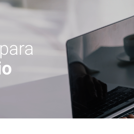
 para
io