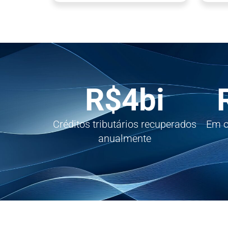
R$
4
bi
Créditos tributários recuperados
Em o
anualmente