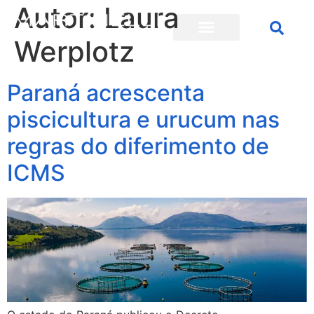
Autor:
Laura
Werplotz
Paraná acrescenta
piscicultura e urucum nas
regras do diferimento de
ICMS