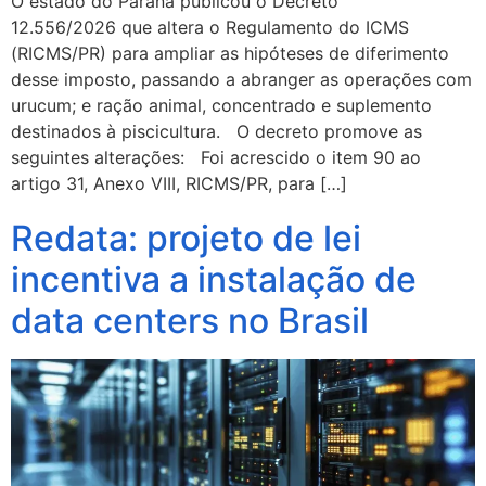
O estado do Paraná publicou o Decreto
12.556/2026 que altera o Regulamento do ICMS
(RICMS/PR) para ampliar as hipóteses de diferimento
desse imposto, passando a abranger as operações com
urucum; e ração animal, concentrado e suplemento
destinados à piscicultura. O decreto promove as
seguintes alterações: Foi acrescido o item 90 ao
artigo 31, Anexo VIII, RICMS/PR, para […]
Redata: projeto de lei
incentiva a instalação de
data centers no Brasil