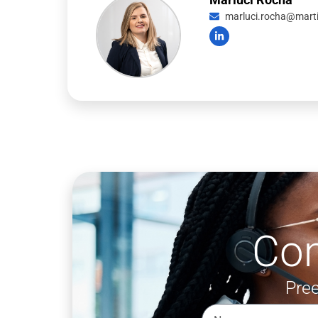
marluci.rocha@martin
Co
Pree