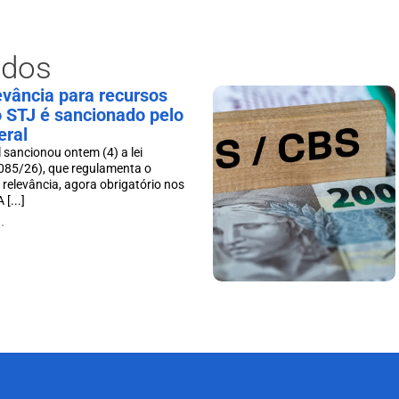
ados
levância para recursos
o STJ é sancionado pelo
eral
 sancionou ontem (4) a lei
085/26), que regulamenta o
 relevância, agora obrigatório nos
[...]
.