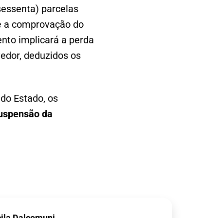
(sessenta) parcelas
te a comprovação do
nto implicará a perda
vedor, deduzidos os
 do Estado, os
 suspensão da
cila Dalcomuni