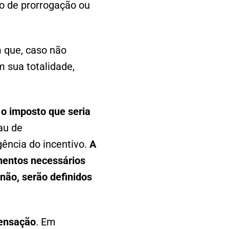
o de prorrogação ou
m que, caso não
m sua totalidade,
 o imposto que seria
au de
ncia do incentivo.
A
mentos necessários
 não, serão definidos
pensação
. Em