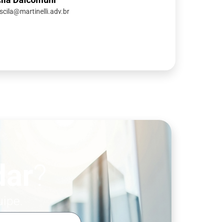
iscila@martinelli.adv.br
dar
?
uipe.