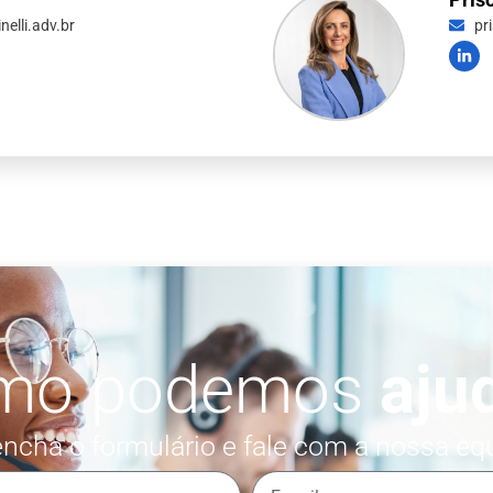
elli.adv.br
pr
mo podemos
aju
ncha o formulário e fale com a nossa eq