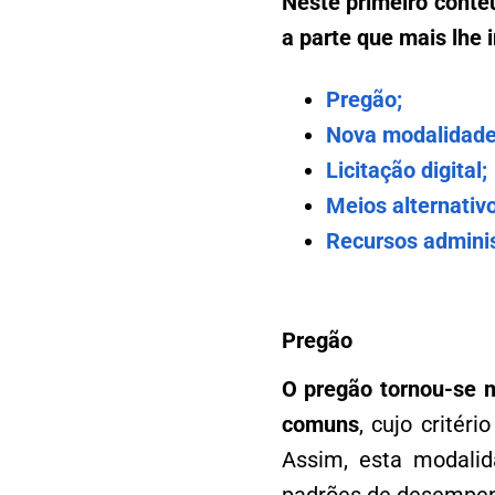
Neste primeiro conte
a parte que mais lhe i
Pregão;
Nova modalidade
Licitação digital;
Meios alternativo
Recursos adminis
Pregão
O pregão tornou-se m
comuns
, cujo critér
Assim, esta modalid