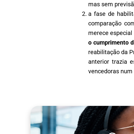
mas sem previsão
a fase de habili
comparação com 
merece especial
o cumprimento da
reabilitação da P
anterior trazia 
vencedoras num m