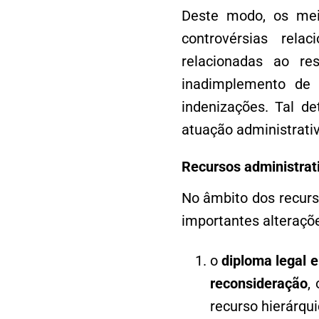
Deste modo, os meio
controvérsias rela
relacionadas ao res
inadimplemento de 
indenizações. Tal d
atuação administrativ
Recursos administrat
No âmbito dos recurso
importantes alteraçõ
o
diploma legal e
reconsideração
,
recurso hierárqui