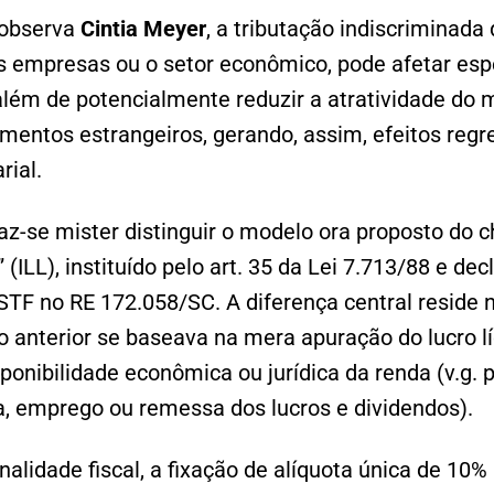
 observa
Cintia Meyer
, a tributação indiscriminada
as empresas ou o setor econômico, pode afetar e
lém de potencialmente reduzir a atratividade do 
timentos estrangeiros, gerando, assim, efeitos regr
ial.
faz-se mister distinguir o modelo ora proposto do
 (ILL), instituído pelo art. 35 da Lei 7.713/88 e dec
 STF no RE 172.058/SC. A diferença central reside n
o anterior se baseava na mera apuração do lucro líq
isponibilidade econômica ou jurídica da renda (v.g.
a, emprego ou remessa dos lucros e dividendos).
nalidade fiscal, a fixação de alíquota única de 10%