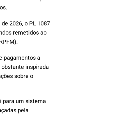
os.
r de 2026, o PL 1087
endos remetidos ao
IRPFM).
bre pagamentos a
o obstante inspirada
ações sobre o
ui para um sistema
nçadas pela