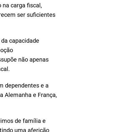
na carga fiscal,
recem ser suficientes
 da capacidade
noção
essupõe não apenas
cal.
om dependentes e a
 na Alemanha e França,
imos de família e
tindo uma aferição