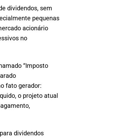
 de dividendos, sem
specialmente pequenas
mercado acionário
essivos no
 chamado “Imposto
larado
o fato gerador:
uido, o projeto atual
 pagamento,
 para dividendos