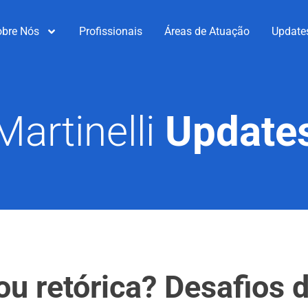
obre Nós
Profissionais
Áreas de Atuação
Update
Martinelli
Update
 ou retórica? Desafios