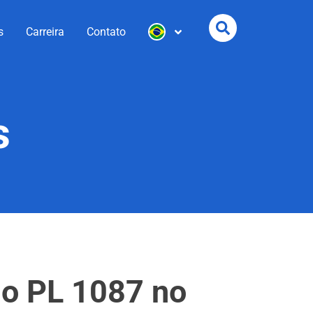
s
Carreira
Contato
s
 do PL 1087 no