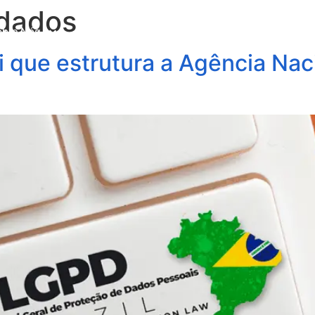
 dados
obre Nós
Profissionais
Áreas de Atuação
Update
i que estrutura a Agência Nac