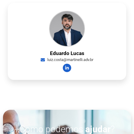
Eduardo Lucas
luiz.costa@martinelli.adv.br
Como podemos
ajudar
?