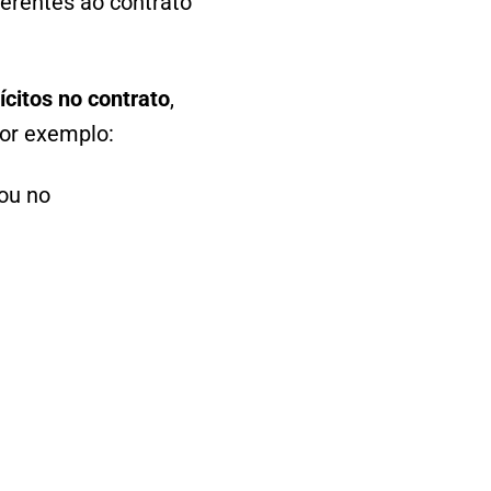
nerentes ao contrato
ícitos no contrato
,
por exemplo:
ou no