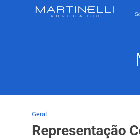
S
Geral
Representação Co