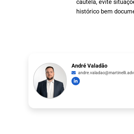
cautela, evite situa
histórico bem docume
André Valadão
andre.valadao@martinelli.adv