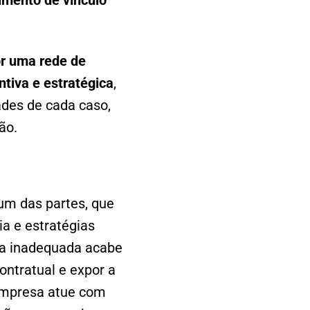
imento de vínculo
or uma rede de
tiva e estratégica
,
ades de cada caso,
ão.
um das partes, que
a e estratégias
ica inadequada acabe
ontratual e expor a
 empresa atue com