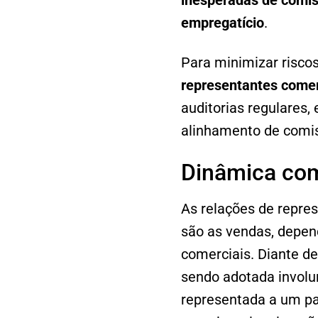
inesperadas de comis
empregatício
.
Para minimizar risco
representantes comerc
auditorias regulares,
alinhamento de comis
Dinâmica come
As relações de repre
são as vendas, depen
comerciais. Diante de
sendo adotada involun
representada a um pa