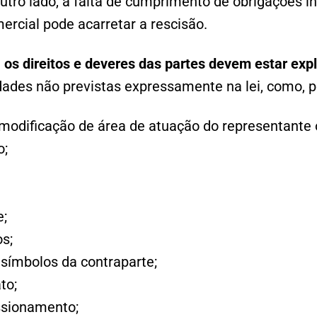
outro lado, a falta de cumprimento de obrigações i
rcial pode acarretar a rescisão.
e
os direitos e deveres das partes devem estar expl
idades não previstas expressamente na lei, como, 
modificação de área de atuação do representante 
o;
e;
s;
símbolos da contraparte;
to;
ssionamento;