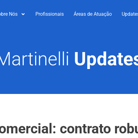
obre Nós
Profissionais
Áreas de Atuação
Update
Martinelli
Update
mercial: contrato rob