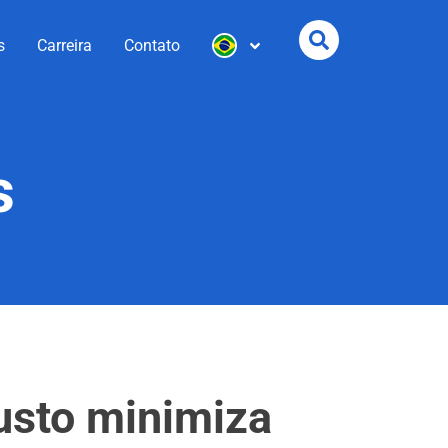
s
Carreira
Contato
s
usto minimiza