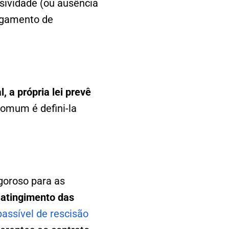
usividade (ou ausência
pagamento de
 a própria lei prevê
comum é defini-la
goroso para as
 atingimento das
passível de rescisão