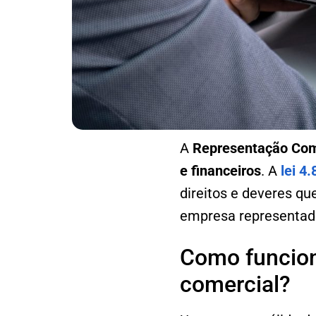
A
Representação Comer
e financeiros
. A
lei 4
direitos e deveres qu
empresa representada
Como funcion
comercial?