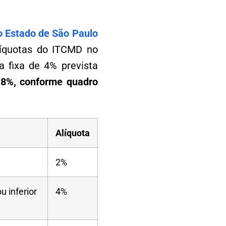
o Estado de São Paulo
líquotas do ITCMD no
a fixa de 4% prevista
 8%, conforme quadro
Alíquota
2%
u inferior
4%