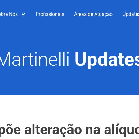
obre Nós
Profissionais
Áreas de Atuação
Update
Martinelli
Update
opõe alteração na alíq