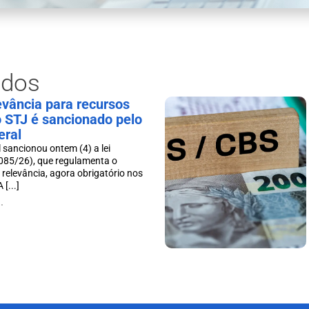
ados
levância para recursos
o STJ é sancionado pelo
eral
 sancionou ontem (4) a lei
085/26), que regulamenta o
 relevância, agora obrigatório nos
[...]
.