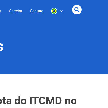
s
Carreira
Contato
s
uota do ITCMD no