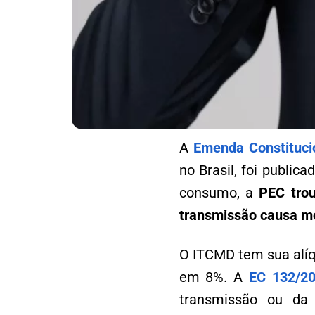
A
Emenda Constituci
no Brasil, foi public
consumo, a
PEC trou
transmissão causa mo
O ITCMD tem sua alíq
em 8%. A
EC 132/2
transmissão ou da