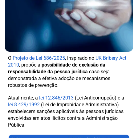
O
Projeto de Lei 686/2025
, inspirado no
UK Bribery Act
2010
, propõe a
possibilidade de exclusão da
responsabilidade da pessoa jurídica
caso seja
demonstrada a efetiva adoção de mecanismos
robustos de prevenção.
Atualmente, a
lei 12.846/2013
(Lei Anticorrupção) e a
lei 8.429/1992
(Lei de Improbidade Administrativa)
estabelecem sanções aplicáveis às pessoas jurídicas
envolvidas em atos ilícitos contra a Administração
Pública: