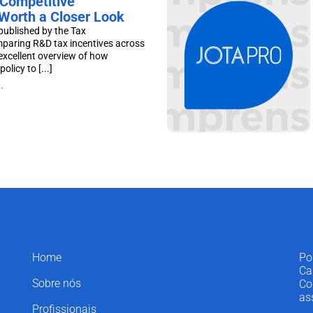
Competitive
Worth a Closer Look
published by the Tax
mparing R&D tax incentives across
excellent overview of how
olicy to [...]
.
Home
Po
Ca
Sobre nós
Co
as
Profissionais