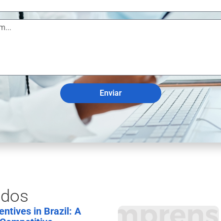
Enviar
ados
ntives in Brazil: A