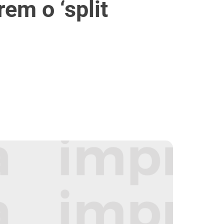
em o ‘split