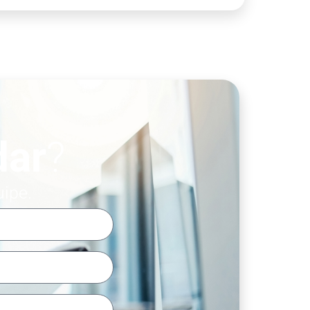
dar
?
uipe.