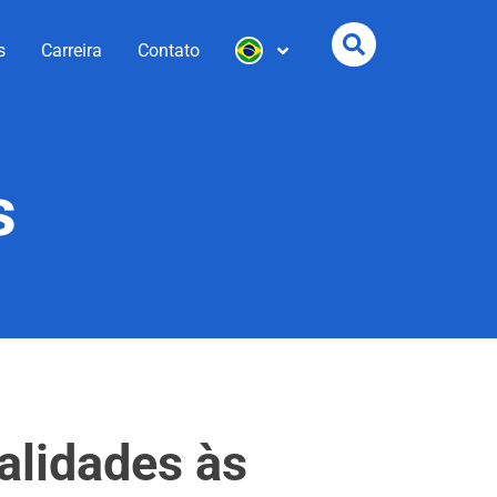
s
Carreira
Contato
s
alidades às