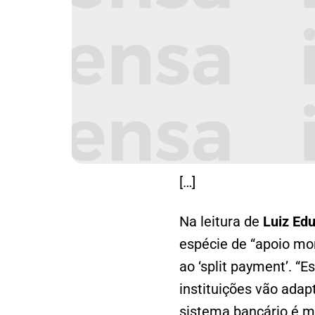
[…]
Na leitura de
Luiz Edu
espécie de “apoio mor
ao ‘split payment’. “
instituições vão adap
sistema bancário é mu