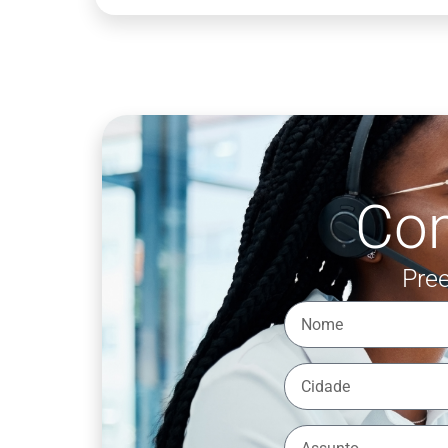
Co
Pree