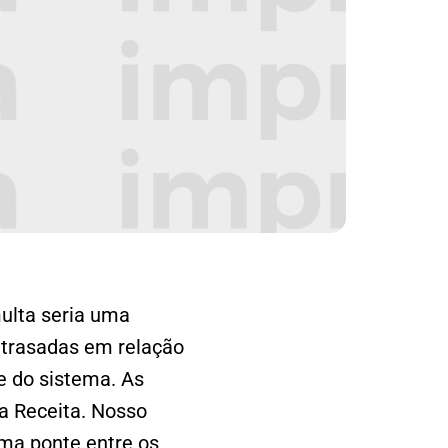
multa seria uma
 atrasadas em relação
e do sistema. As
 a Receita. Nosso
uma ponte entre os