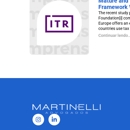
Mature and 
Framework 
The recent study 
Foundation[i] co
Europe offers an 
countries use tax p
Continuar lendo..