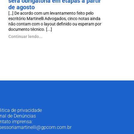
será obrigatória em etapas a partir
de agosto
[…] De acordo com um levantamento feito pelo
escritório Martinelli Advogados, cinco notas ainda
não contam com o layout definido ou esperam por
documento técnico. [...]
Continuar lendo...
litica de privacidade
nal de Denúncias
ntato imprensa:
sessoriamartinelli@gpcom.com.br