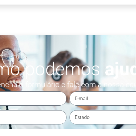
mo podemos
aju
ncha o formulário e fale com a nossa eq