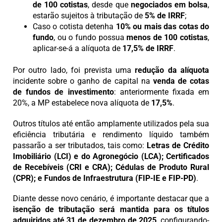
de 100 cotistas
, desde que
negociados em bolsa
,
estarão sujeitos à tributação de
5% de IRRF
;
Caso o cotista detenha
10% ou mais das cotas do
fundo
, ou o fundo possua
menos de 100 cotistas
,
aplicar-se-á a alíquota de
17,5% de IRRF
.
Por outro lado, foi prevista uma
redução da alíquota
incidente sobre o ganho de capital na
venda de cotas
de fundos de investimento
: anteriormente fixada em
20%, a MP estabelece nova alíquota de
17,5%
.
Outros títulos até então amplamente utilizados pela sua
eficiência tributária e rendimento líquido também
passarão a ser tributados, tais como:
Letras de Crédito
Imobiliário (LCI) e do Agronegócio (LCA); Certificados
de Recebíveis (CRI e CRA); Cédulas de Produto Rural
(CPR); e Fundos de Infraestrutura (FIP-IE e FIP-PD)
.
Diante desse novo cenário, é importante destacar que a
isenção de tributação será mantida para os títulos
adquiridos até 31 de dezembro de 2025
, configurando-