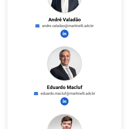
André Valadão
andre.valadao@martinelli.adv.br
Eduardo Macluf
eduardo.macluf@martinelli.adv.br