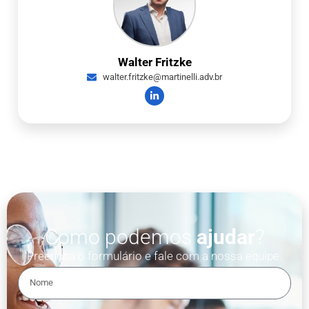
Walter Fritzke
walter.fritzke@martinelli.adv.br
Como podemos
ajudar
?
Preencha o formulário e fale com a nossa equipe.