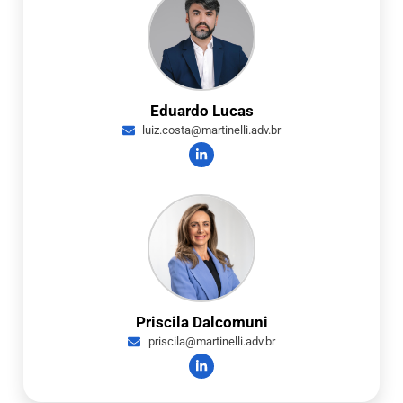
Eduardo Lucas
luiz.costa@martinelli.adv.br
Priscila Dalcomuni
priscila@martinelli.adv.br