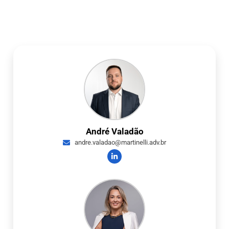
André Valadão
andre.valadao@martinelli.adv.br