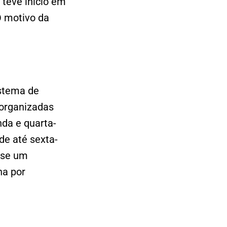
 teve início em
O motivo da
stema de
organizadas
da e quarta-
rde até sexta-
-se um
na por