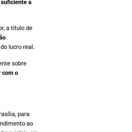
 suficiente a
, a título de
ão
o lucro real.
dente sobre
r com o
asília, para
endimento ao