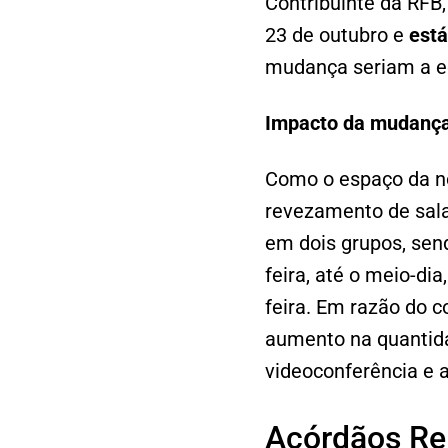
Contribuinte da RFB,
23 de outubro e
está
mudança seriam a ec
Impacto da mudança 
Como o espaço da no
revezamento de sal
em dois grupos, sen
feira, até o meio-dia
feira. Em razão do 
aumento na quantida
videoconferência e a
Acórdãos Re