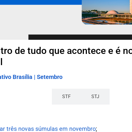
tro de tudo que acontece e é no
l
tivo Brasília | Setembro
Carf
STF
STJ
var três novas súmulas em novembro
;