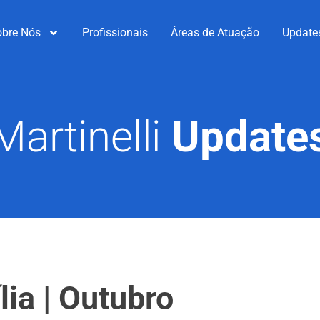
obre Nós
Profissionais
Áreas de Atuação
Update
Martinelli
Update
lia | Outubro