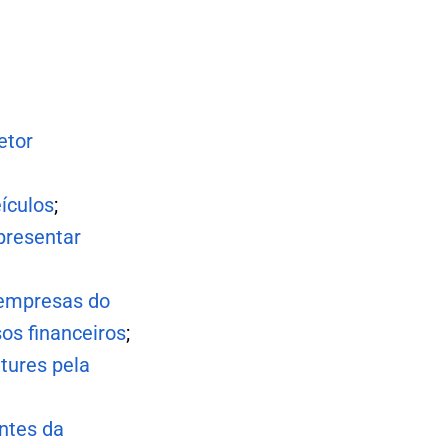
etor
ículos
;
presentar
e empresas do
os financeiros
;
tures pela
ntes da