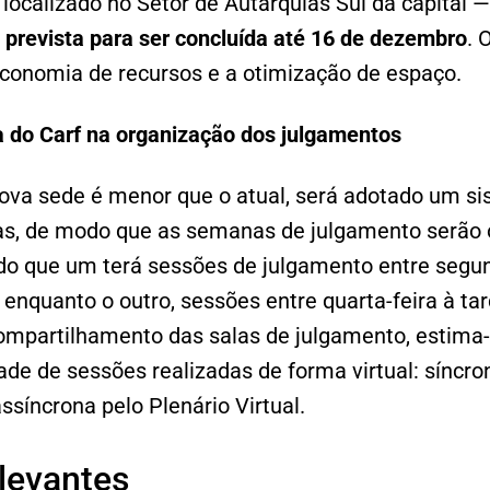
 localizado no Setor de Autarquias Sul da capital —
 prevista para ser concluída até 16 de dezembro
. 
onomia de recursos e a otimização de espaço.
do Carf na organização dos julgamentos
va sede é menor que o atual, será adotado um si
as, de modo que as semanas de julgamento serão 
do que um terá sessões de julgamento entre segun
, enquanto o outro, sessões entre quarta-feira à ta
compartilhamento das salas de julgamento, estima
de de sessões realizadas de forma virtual: síncro
ssíncrona pelo Plenário Virtual.
levantes