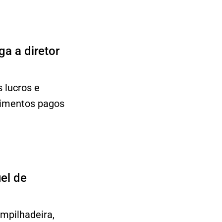
a a diretor
 lucros e
ndimentos pagos
el de
empilhadeira,