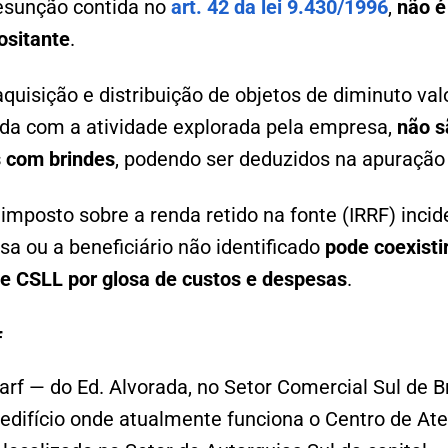
resunção contida no
art. 42 da lei 9.430/1996
,
não é
ositante
.
quisição e distribuição de objetos de diminuto valor
da com a atividade explorada pela empresa,
não s
 com brindes
, podendo ser deduzidos na apuração d
 imposto sobre a renda retido na fonte (IRRF) inci
 ou a beneficiário não identificado
pode coexisti
e CSLL por glosa de custos e despesas
.
f
arf — do Ed. Alvorada, no Setor Comercial Sul de Br
edifício onde atualmente funciona o Centro de At