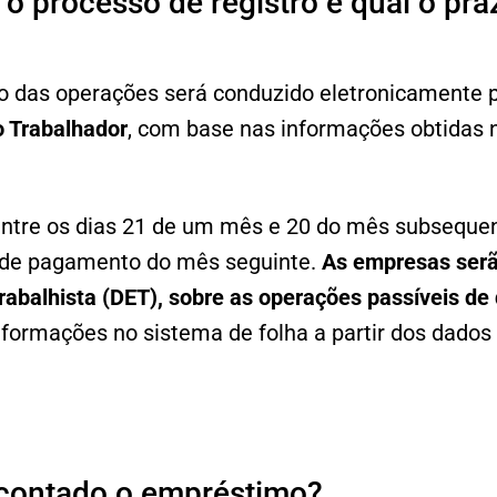
o processo de registro e qual o pra
ro das operações será conduzido eletronicamente 
o Trabalhador
, com base nas informações obtidas
 entre os dias 21 de um mês e 20 do mês subsequ
 de pagamento do mês seguinte.
As empresas serão
Trabalhista (DET), sobre as operações passíveis de
 informações no sistema de folha a partir dos dados
contado o empréstimo?