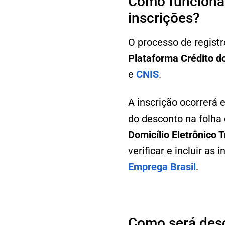
Como funciona 
inscrições?
O processo de regist
Plataforma Crédito d
e
CNIS
.
A inscrição ocorrerá
do desconto na folha
Domicílio Eletrônico 
verificar e incluir as
Emprega Brasil
.
Como será des