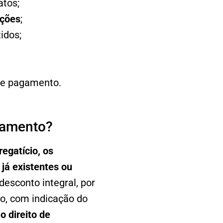
atos;
ações
;
idos;
 de pagamento.
gamento?
egatício, os
já existentes ou
desconto integral, por
o, com indicação do
o direito de