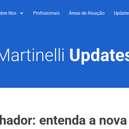
obre Nós
Profissionais
Áreas de Atuação
Update
Martinelli
Update
lhador: entenda a nova