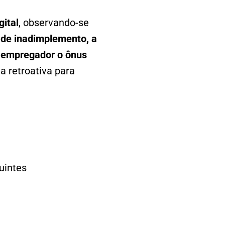
ital
, observando-se
de inadimplemento, a
ao empregador o ônus
ia retroativa para
uintes