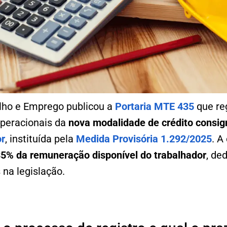
alho e Emprego publicou a
Portaria MTE 435
que re
operacionais da
nova modalidade
de crédito consi
or
, instituída pela
Medida Provisória 1.292/2025
. A
35% da remuneração disponível do trabalhador
, de
 na legislação.