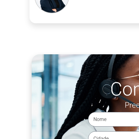
Co
Pree