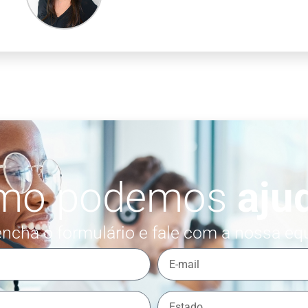
mo podemos
aju
ncha o formulário e fale com a nossa eq