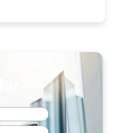
dar
?
uipe.