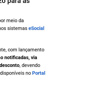
zo para as
por meio da
 nos sistemas
eSocial
ente, com lançamento
 notificadas, via
 desconto
, devendo
 disponíveis no
Portal