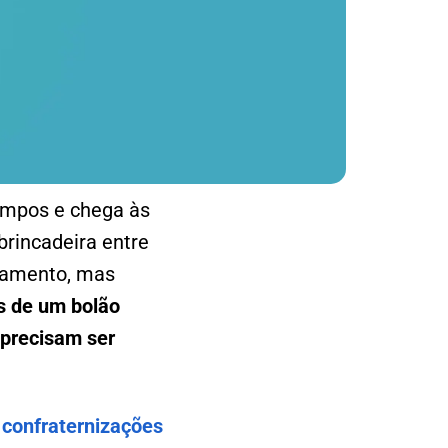
ampos e chega às
rincadeira entre
jamento, mas
s de um bolão
 precisam ser
 confraternizações