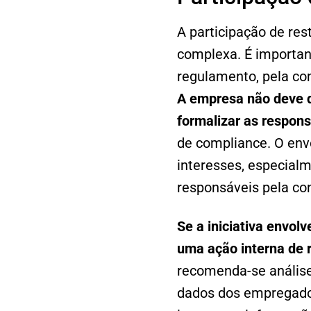
A participação de res
complexa. É importan
regulamento, pela co
A empresa não deve d
formalizar as respons
de compliance. O envo
interesses, especial
responsáveis pela con
Se a iniciativa envol
uma ação interna de 
recomenda-se análise
dados dos empregados