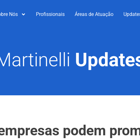
obre Nós
Profissionais
Áreas de Atuação
Update
Martinelli
Update
empresas podem prom