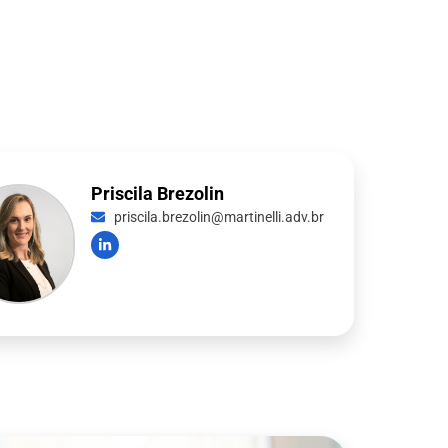
Priscila Brezolin
priscila.brezolin@martinelli.adv.br