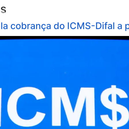
os
obre Nós
Profissionais
Áreas de Atuação
Update
la cobrança do ICMS-Difal a p