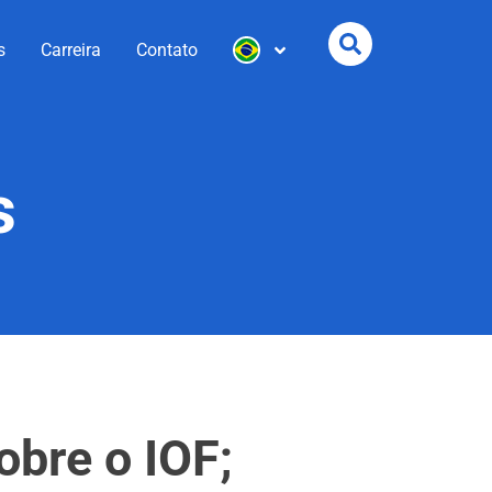
s
Carreira
Contato
s
obre o IOF;