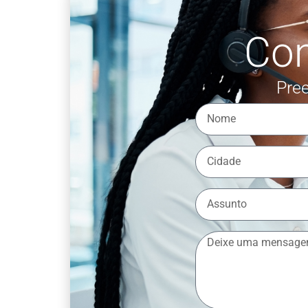
Co
Pree