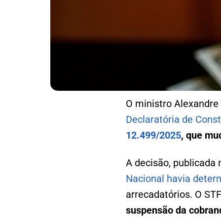
O ministro Alexandre 
Declaratória de Const
12.499/2025
, que mu
A decisão, publicada 
Nacional havia deter
arrecadatórios. O ST
suspensão da cobranç