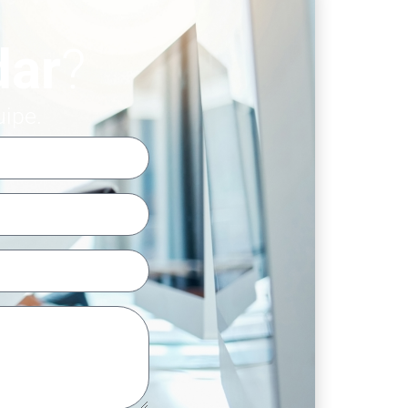
dar
?
uipe.