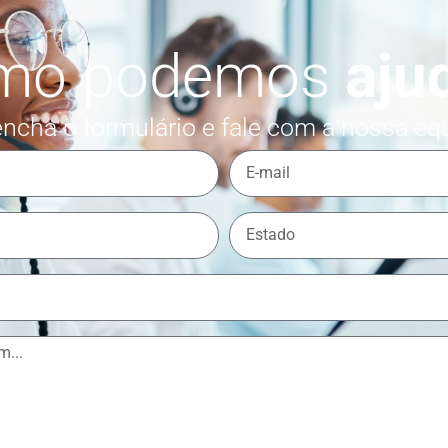
mo podemos
aju
ncha o formulário e fale com a nossa eq