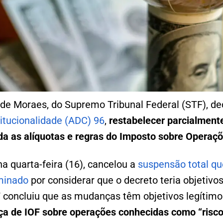
de Moraes, do Supremo Tribunal Federal (STF), de
itucionalidade (ADC) 96
,
restabelecer parcialment
da as alíquotas e regras do Imposto sobre Operaçõ
na quarta-feira (16), cancelou a
suspensão total q
minado
por considerar que o decreto teria objetivo
F concluiu que as mudanças têm objetivos legítim
a de IOF sobre operações conhecidas como “risco