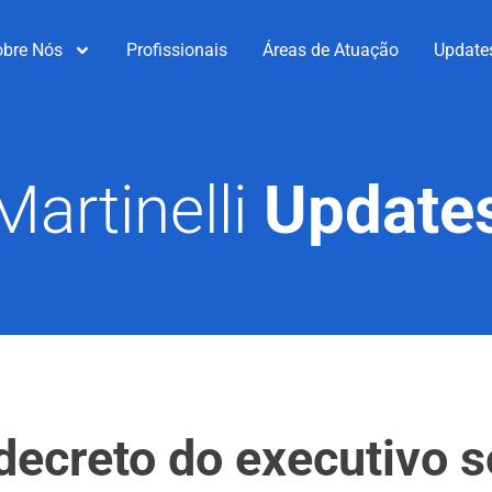
obre Nós
Profissionais
Áreas de Atuação
Update
Martinelli
Update
decreto do executivo s