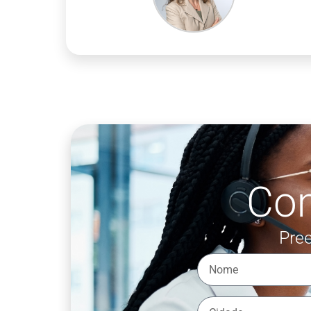
Co
Pree