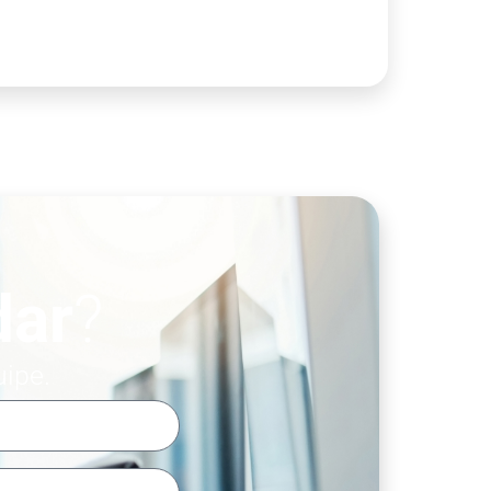
dar
?
uipe.