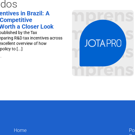
ados
ntives in Brazil: A
Competitive
Worth a Closer Look
published by the Tax
mparing R&D tax incentives across
excellent overview of how
olicy to [...]
.
Home
Po