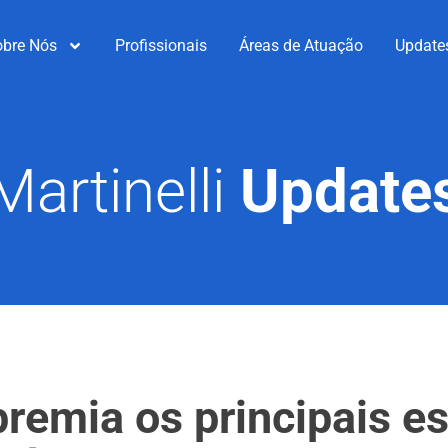
obre Nós
Profissionais
Áreas de Atuação
Update
Martinelli
Update
mia os principais esc