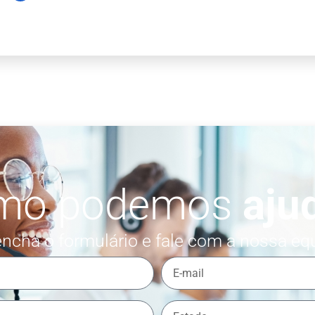
mo podemos
aju
ncha o formulário e fale com a nossa eq