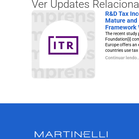
Ver Updates Relacion
R&D Tax Ince
Mature and 
Framework 
The recent study 
Foundation[i] co
Europe offers an 
countries use tax p
Continuar lendo..