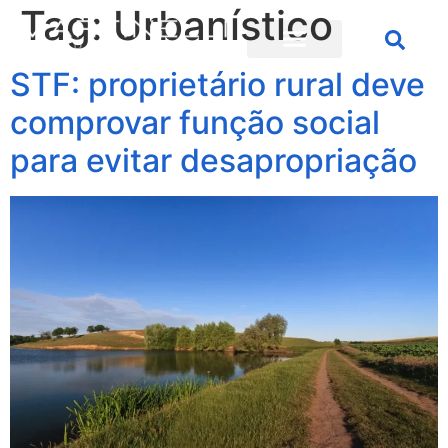
Tag:
Urbanístico
STF: proprietário rural deve
comprovar função social
para evitar desapropriação