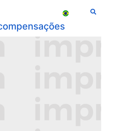
s
Carreira
Contato
va compensações