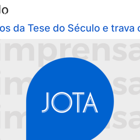
lo
obre Nós
Profissionais
Áreas de Atuação
Update
itos da Tese do Século e tra