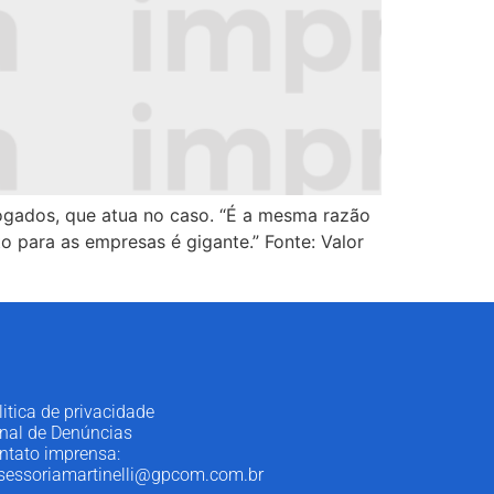
ogados, que atua no caso. “É a mesma razão
to para as empresas é gigante.” Fonte: Valor
litica de privacidade
nal de Denúncias
ntato imprensa:
sessoriamartinelli@gpcom.com.br