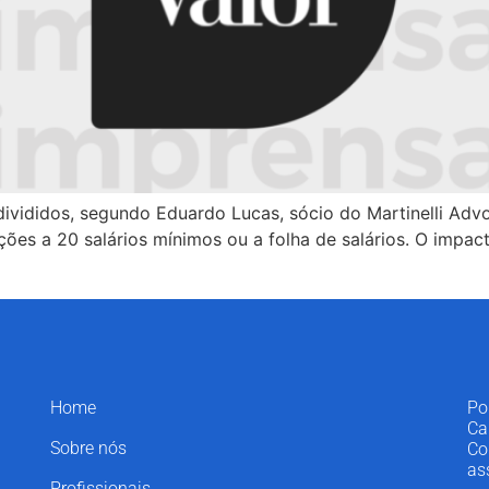
ivididos, segundo Eduardo Lucas, sócio do Martinelli Adv
ções a 20 salários mínimos ou a folha de salários. O impac
Home
Po
Ca
Sobre nós
Co
as
Profissionais