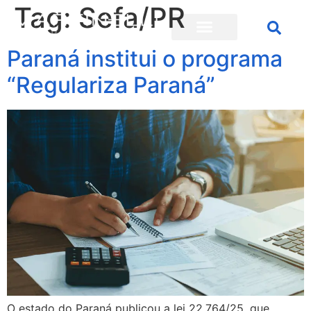
Tag:
Sefa/PR
Paraná institui o programa
“Regulariza Paraná”
O estado do Paraná publicou a lei 22.764/25, que