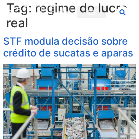
Tag:
regime do lucro
real
STF modula decisão sobre
crédito de sucatas e aparas