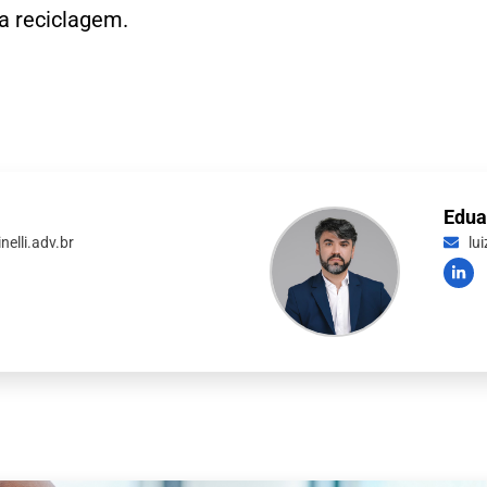
da reciclagem.
Edua
elli.adv.br
lu