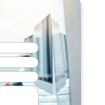
dar
?
uipe.