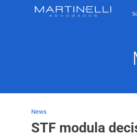
S
News
STF modula decis