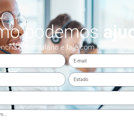
mo podemos
aju
ncha o formulário e fale com a nossa eq