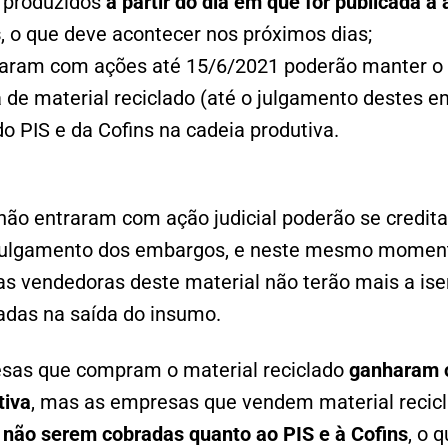
 produzidos
a partir do dia em que for publicada a
s
, o que deve acontecer nos próximos dias;
raram com ações até 15/6/2021 poderão manter o 
 de material reciclado (até o julgamento destes 
do PIS e da Cofins na cadeia produtiva.
não entraram com ação judicial poderão se creditar
e julgamento dos embargos, e neste mesmo moment
s vendedoras deste material não terão mais a ise
adas na saída do insumo.
sas que compram o material reciclado
ganharam o 
tiva
, mas as empresas que vendem material recicla
e não serem cobradas quanto ao PIS e à Cofins
, o 