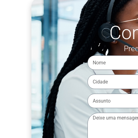
Co
Pree