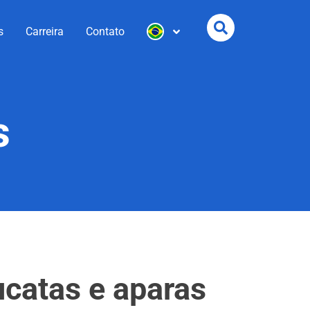
s
Carreira
Contato
s
ucatas e aparas