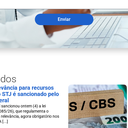
Enviar
ados
levância para recursos
o STJ é sancionado pelo
eral
 sancionou ontem (4) a lei
085/26), que regulamenta o
 relevância, agora obrigatório nos
[...]