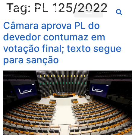
Tag:
PL 125/2022
Câmara aprova PL do
devedor contumaz em
votação final; texto segue
para sanção