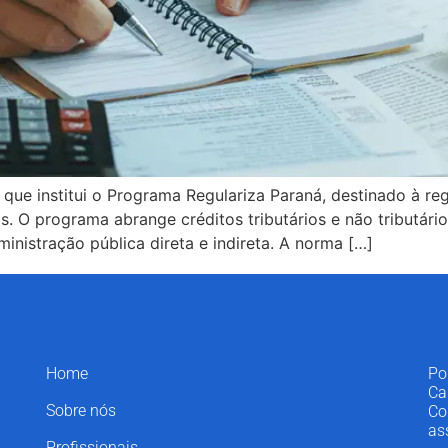
que institui o Programa Regulariza Paraná, destinado à reg
s. O programa abrange créditos tributários e não tributário
inistração pública direta e indireta. A norma […]
Home
Po
Ca
Sobre nós
Co
as
Profissionais