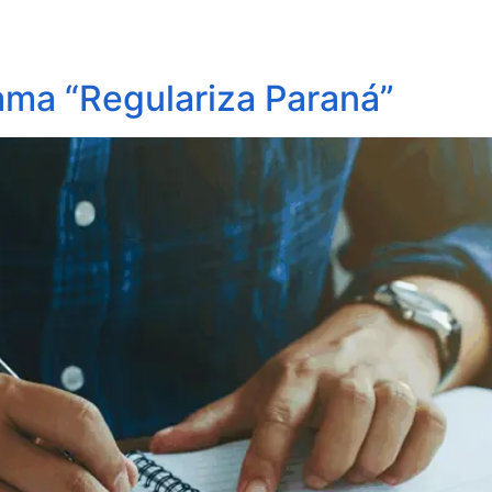
obre Nós
Profissionais
Áreas de Atuação
Update
rama “Regulariza Paraná”