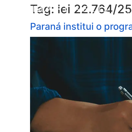
Tag:
lei 22.764/25
S
Paraná institui o prog