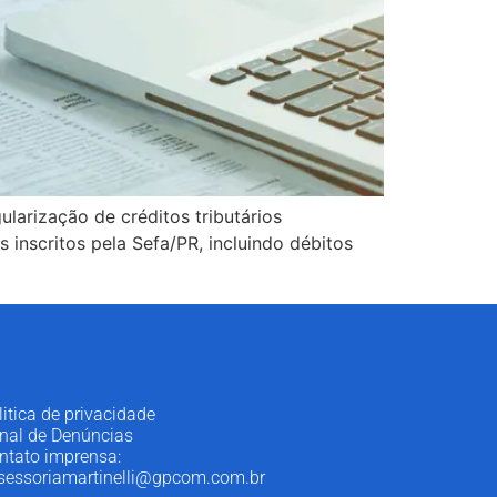
ularização de créditos tributários
s inscritos pela Sefa/PR, incluindo débitos
litica de privacidade
nal de Denúncias
ntato imprensa:
sessoriamartinelli@gpcom.com.br