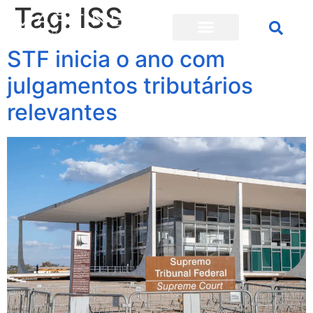
Tag:
ISS
STF inicia o ano com
julgamentos tributários
relevantes