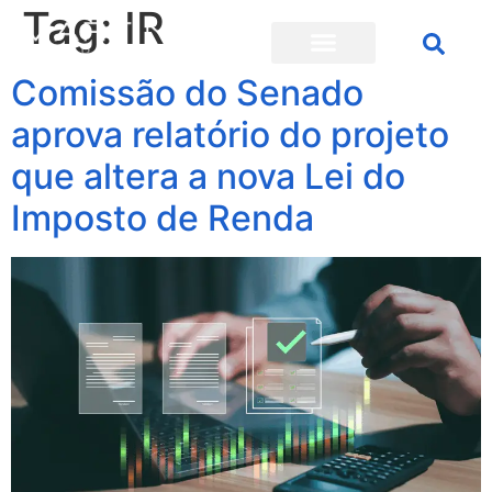
Tag:
IR
Comissão do Senado
aprova relatório do projeto
que altera a nova Lei do
Imposto de Renda