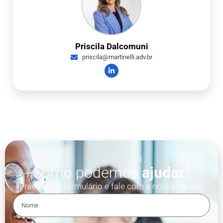
Priscila Dalcomuni
priscila@martinelli.adv.br
Como podemos
ajudar
?
Preencha o formulário e fale com a nossa equipe.