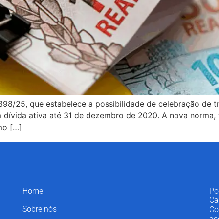
398/25, que estabelece a possibilidade de celebração de tr
m dívida ativa até 31 de dezembro de 2020. A nova norma, t
mo […]
Home
Po
Ca
Sobre nós
Co
as