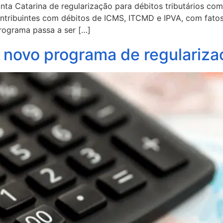
a Catarina de regularização para débitos tributários com
tribuintes com débitos de ICMS, ITCMD e IPVA, com fatos
programa passa a ser […]
 novo programa de regulariza