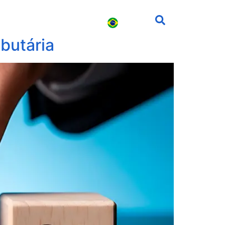
s
Carreira
Contato
butária