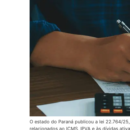
O estado do Paraná publicou a lei 22.764/25, 
relacionados ao ICMS, IPVA e às dívidas ativa