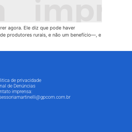
rer agora. Ele diz que pode haver
de produtores rurais, e não um benefício—, e
litica de privacidade
nal de Denúncias
ntato imprensa:
sessoriamartinelli@gpcom.com.br