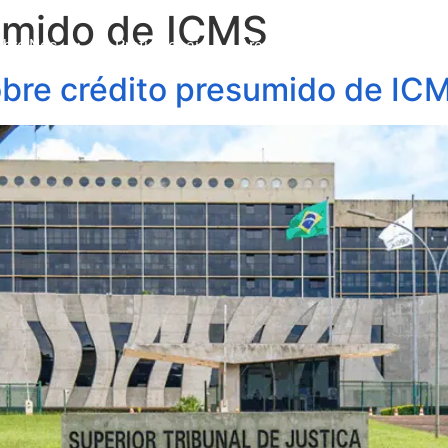
umido de ICMS
obre Nós
Profissionais
Áreas de Atuação
Update
obre crédito presumido de IC