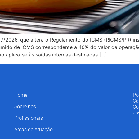
7/2026, que altera o Regulamento do ICMS (RICMS/PR) inst
sumido de ICMS correspondente a 40% do valor da operação
io aplica-se às saídas internas destinadas […]
Home
Po
Ca
Sobre nós
Co
as
Profissionais
Áreas de Atuação