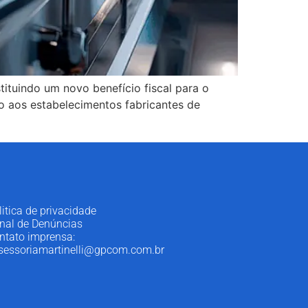
ituindo um novo benefício fiscal para o
 aos estabelecimentos fabricantes de
litica de privacidade
nal de Denúncias
ntato imprensa:
sessoriamartinelli@gpcom.com.br