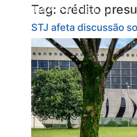
Tag:
crédito pres
S
STJ afeta discussão s