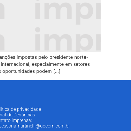
 sanções impostas pelo presidente norte-
 internacional, especialmente em setores
as oportunidades podem […]
litica de privacidade
nal de Denúncias
ntato imprensa:
sessoriamartinelli@gpcom.com.br