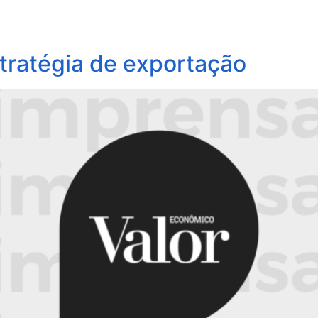
obre Nós
Profissionais
Áreas de Atuação
Update
tratégia de exportação