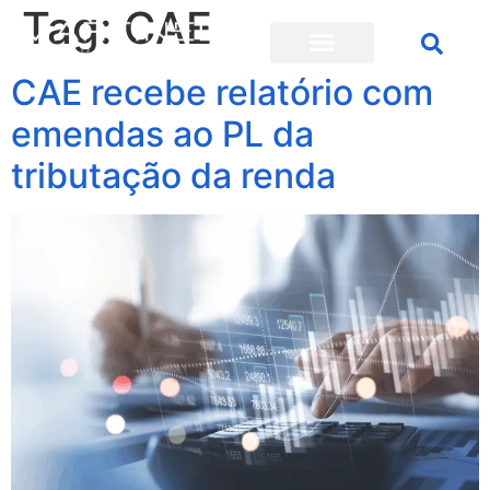
Tag:
CAE
CAE recebe relatório com
emendas ao PL da
tributação da renda