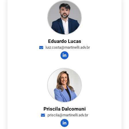
Eduardo Lucas
luiz.costa@martinelli.adv.br
Priscila Dalcomuni
priscila@martinelli.adv.br