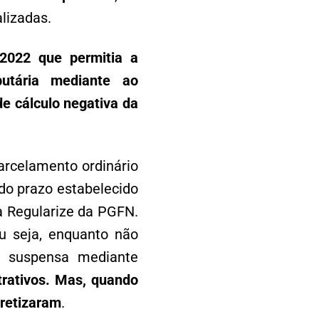
lizadas.
2022 que permitia a
butária mediante ao
de cálculo negativa da
parcelamento ordinário
do prazo estabelecido
a Regularize da PGFN.
u seja, enquanto não
de suspensa mediante
rativos. Mas, quando
cretizaram
.