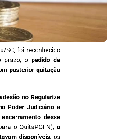
u/SC, foi reconhecido
 o prazo, o
pedido de
om posterior quitação
 adesão no Regularize
no Poder Judiciário a
o encerramento desse
 para o QuitaPGFN),
o
tavam disponíveis
, os