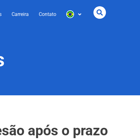
s
Carreira
Contato
s
são após o prazo