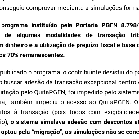
 conseguiu comprovar mediante a simulações forma
rograma instituído pela Portaria PGFN 8.798/
a de algumas modalidades de transação tri
inheiro e a utilização de prejuízo fiscal e base 
dos 70% remanescentes.
 publicado o programa, o contribuinte desistiu do 
ao buscar adesão da transação excepcional dentro 
quitação pelo QuitaPGFN, foi impedido pelo sistem
cia, também impediu o acesso ao QuitaPGFN. O
eitos à transação (pois todos com exigibilida
io),
o sistema simulava adesão com descontos at
e optou pela “migração”, as simulações não se con