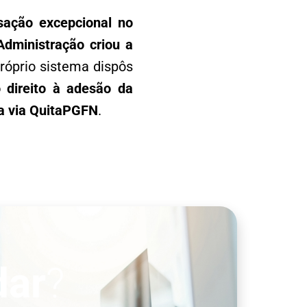
nsação excepcional no
Administração criou a
róprio sistema dispôs
 direito à adesão da
da via QuitaPGFN
.
dar
?