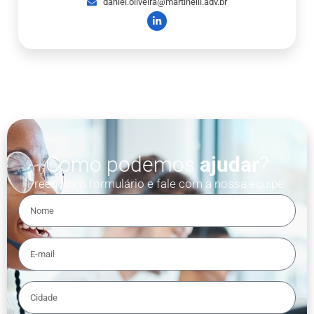
daniel.oliveira@martinelli.adv.br
Como podemos
ajudar
?
Preencha o formulário e fale com a nossa equipe.