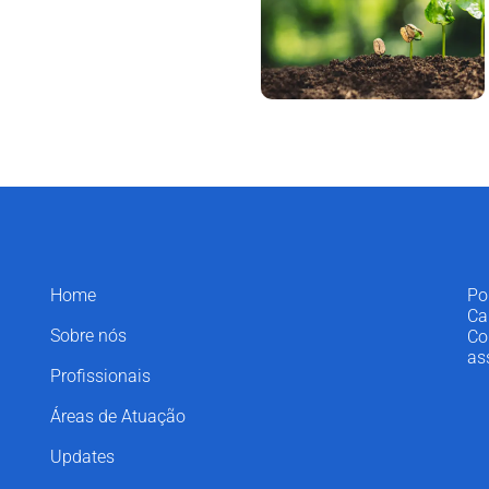
Home
Po
Ca
Sobre nós
Co
as
Profissionais
Áreas de Atuação
Updates