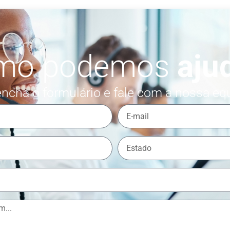
mo podemos
aju
ncha o formulário e fale com a nossa eq