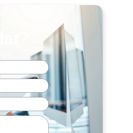
dar
?
uipe.