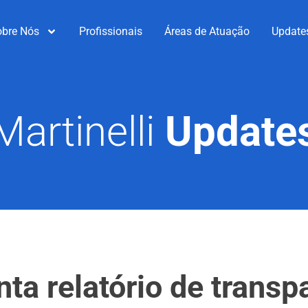
obre Nós
Profissionais
Áreas de Atuação
Update
Martinelli
Update
nta relatório de transp