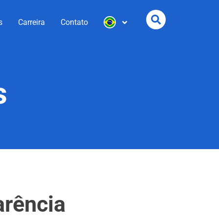
s
Carreira
Contato
s
arência