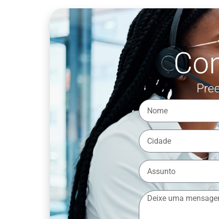
Co
Pree