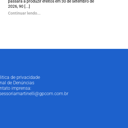
passará a produzir efeitos em 30 de setembro de
2026, 90 [...]
Continuar lendo...
litica de privacidade
nal de Denúncias
ntato imprensa:
sessoriamartinelli@gpcom.com.br