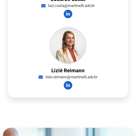
luiz.costa@martinelli.adv.br
Liziê Reimann
lizie.reimann@martinelli.adv.br