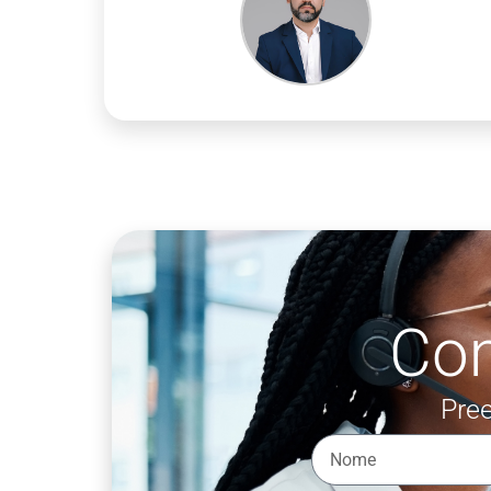
Co
Pree