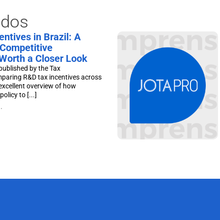
ados
ntives in Brazil: A
Competitive
Worth a Closer Look
published by the Tax
mparing R&D tax incentives across
excellent overview of how
olicy to [...]
.