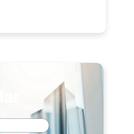
dar
?
uipe.