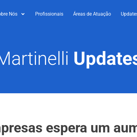
obre Nós
Profissionais
Áreas de Atuação
Update
Martinelli
Update
mpresas espera um au