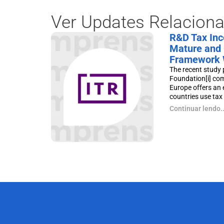
Ver Updates Relacion
R&D Tax Ince
Mature and 
Framework 
The recent study 
Foundation[i] co
Europe offers an 
countries use tax p
Continuar lendo..