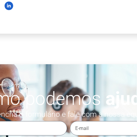
mo podemos
aju
ncha o formulário e fale com a nossa eq