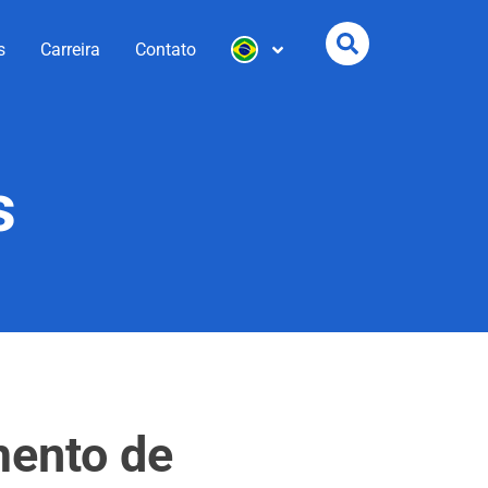
s
Carreira
Contato
s
mento de