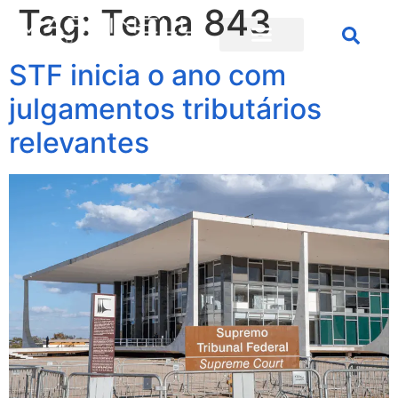
Tag:
Tema 843
STF inicia o ano com
julgamentos tributários
relevantes