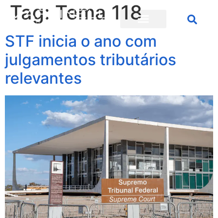
Tag:
Tema 118
STF inicia o ano com
julgamentos tributários
relevantes